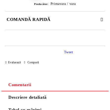
Primavara / vara
Producător:
COMANDĂ RAPIDĂ
DOAR 3 CÂMPURI DE COMPLETAT
Tweet
Evaluează
Compară
Noi vă vom contacta pentru finalizarea comenzii.
Comentarii
Descriere detaliată
Tabel cu mărimi