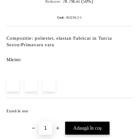
78.79Lei (50%)
Reducere:
Cod:
J62236-2-1
Compozitie: poliester, elastan Fabricat in Turcia
Sezon:Primavara vara
Mărimi:
Îmi doresc
Există în stoc