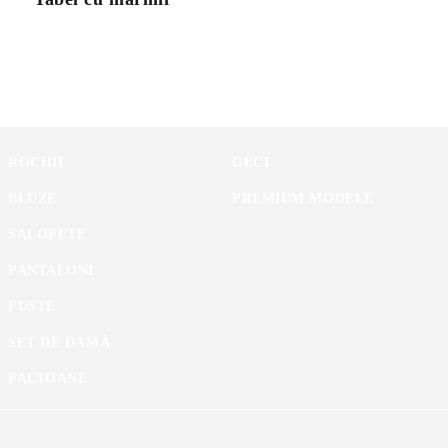
ROCHII
GECI
BLUZE
PREMIUM MODELE
SALOPETE
PANTALONI
FUSTE
SET DE DAMĂ
PALTOANE