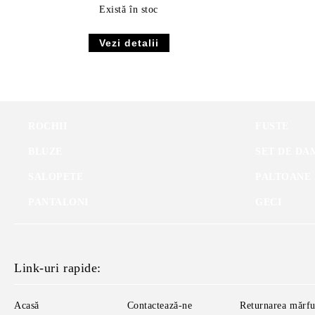
Există în stoc
Vezi detalii
ROCHII
FUSTE
BLUZE
SET DE DA
SALOPETE
PALTOANE
PANTALONI
GECI
Link-uri rapide:
Acasă
Contactează-ne
Returnarea mărfu