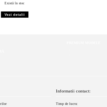
Există în stoc
Vezi detalii
PREMIUM MODELE
MĂ
Informatii contact:
rilor
Timp de lucru: