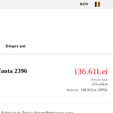
RON
Despre noi
136.61Lei
fanta 2396
Preț de listă:
273.22Lei
136.61Lei (50%)
Reducere:
n Fabricat in Turcia Sezon:Primavara vara