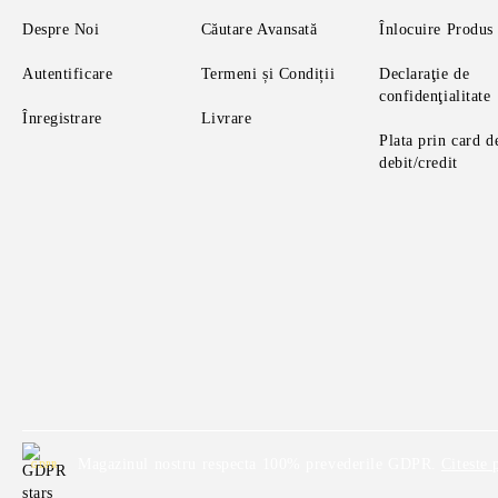
Despre Noi
Căutare Avansată
Înlocuire Produs
Autentificare
Termeni și Condiții
Declaraţie de
confidenţialitate
Înregistrare
Livrare
Plata prin card d
debit/credit
Magazinul nostru respecta 100% prevederile GDPR.
Citeste 
GDPR