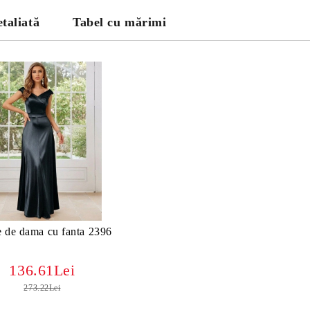
taliată
Tabel cu mărimi
e de dama cu fanta 2396
136.61Lei
273.22Lei