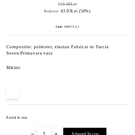
126.06Lei
63.03Lei (50%)
Reducere:
Cod:
J40073-3-1
Compozitie: poliester, elastan Fabricat in Turcia
Sezon:Primavara vara
Mărimi:
Îmi doresc
Există în stoc