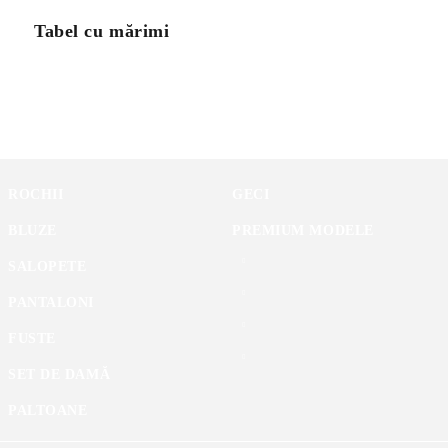
Tabel cu mărimi
ROCHII
GECI
BLUZE
PREMIUM MODELE
SALOPETE
PANTALONI
FUSTE
SET DE DAMĂ
PALTOANE