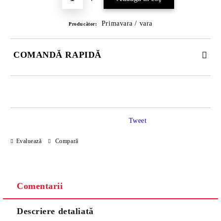
Primavara / vara
Producător:
COMANDĂ RAPIDĂ
DOAR 3 CÂMPURI DE COMPLETAT
Tweet
Evaluează
Compară
Noi vă vom contacta pentru finalizarea comenzii.
Comentarii
Descriere detaliată