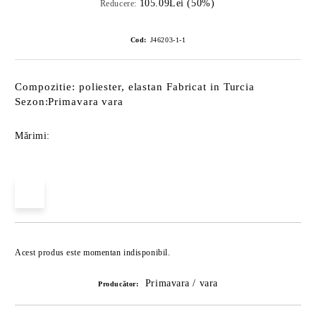
105.09Lei (50%)
Reducere:
Cod:
J46203-1-1
Compozitie: poliester, elastan Fabricat in Turcia
Sezon:Primavara vara
Mărimi:
Îmi doresc
Acest produs este momentan indisponibil.
Primavara / vara
Producător: