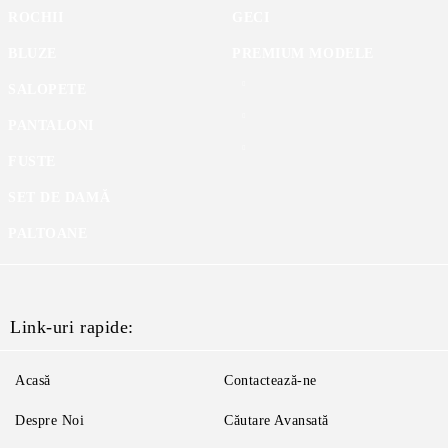
ROCHII
GECI
BLUZE
PREMIUM MODELE
SALOPETE
PANTALONI
FUSTE
SET DE DAMĂ
PALTOANE
Link-uri rapide:
Acasă
Contactează-ne
Despre Noi
Căutare Avansată