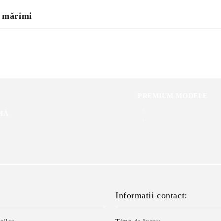
u mărimi
PREMIUM MODELE
MĂ
Informatii contact: