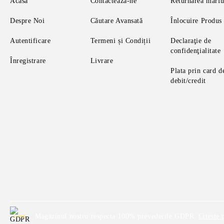
Acasă
Contactează-ne
Returnarea mărfu
Despre Noi
Căutare Avansată
Înlocuire Produs
Autentificare
Termeni și Condiții
Declaraţie de
confidenţialitate
Înregistrare
Livrare
Plata prin card d
debit/credit
Magazinul nostru respecta 100% prevederile GDPR.
Citeste 
GDPR