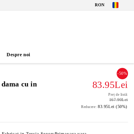
RON
Despre noi
-50%
83.95Lei
i dama cu in
Preț de listă:
167.90Lei
83.95Lei (50%)
Reducere:
n Fabricat in Turcia Sezon:Primavara vara