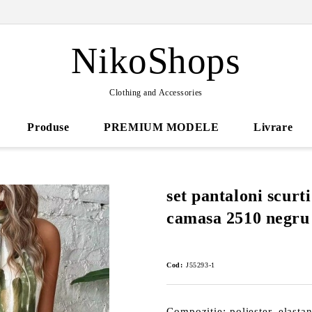
NikoShops
Clothing and Accessories
Produse
PREMIUM MODELE
Livrare
set pantaloni scurt
camasa 2510 negru
Cod:
J55293-1
Compozitie: poliester, elasta