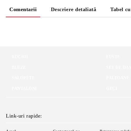
Comentarii
Descriere detaliată
Tabel c
ROCHII
FUSTE
BLUZE
SET DE DA
SALOPETE
PALTOANE
PANTALONI
GECI
Link-uri rapide: