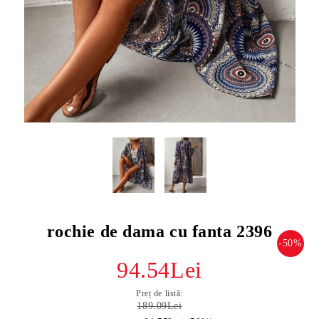
rochie de dama cu fanta 2396
-50%
94.54Lei
Preț de listă:
189.09Lei