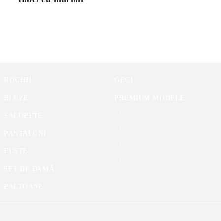
ROCHII
GECI
BLUZE
PREMIUM MODELE
SALOPETE
PANTALONI
FUSTE
SET DE DAMĂ
PALTOANE