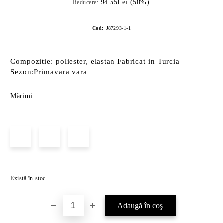
94.55Lei (50%)
Reducere:
Cod:
J87293-1-1
Compozitie: poliester, elastan Fabricat in Turcia
Sezon:Primavara vara
Mărimi:
Îmi doresc
Există în stoc