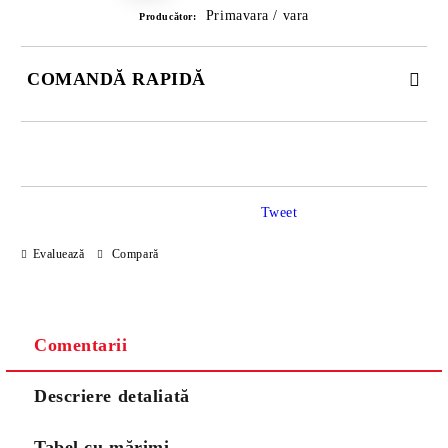
Primavara / vara
Producător:
COMANDĂ RAPIDĂ
DOAR 3 CÂMPURI DE COMPLETAT
Tweet
Evaluează
Compară
Noi vă vom contacta pentru finalizarea comenzii.
Comentarii
Descriere detaliată
Tabel cu mărimi