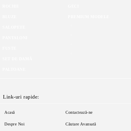
ROCHII
GECI
BLUZE
PREMIUM MODELE
SALOPETE
PANTALONI
FUSTE
SET DE DAMĂ
PALTOANE
Link-uri rapide:
Acasă
Contactează-ne
Despre Noi
Căutare Avansată