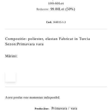
199.60Lei
99.80Lei (50%)
Reducere:
Cod:
J44035-1-3
Compozitie: poliester, elastan Fabricat in Turcia
Sezon:Primavara vara
Mărimi:
Îmi doresc
Acest produs este momentan indisponibil.
Primavara / vara
Producător: