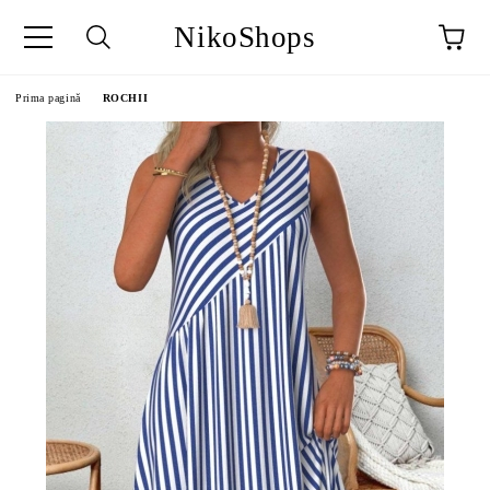
NikoShops
Prima pagină
ROCHII