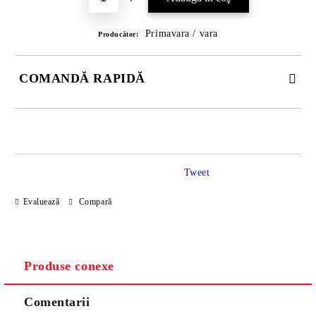
Primavara / vara
Producător:
COMANDĂ RAPIDĂ
DOAR 3 CÂMPURI DE COMPLETAT
Tweet
Evaluează
Compară
Noi vă vom contacta pentru finalizarea comenzii.
Produse conexe
Comentarii