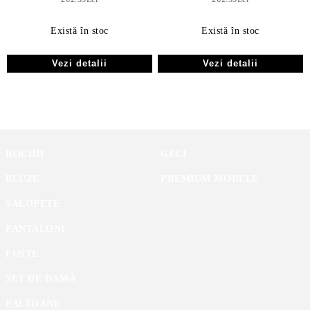
Există în stoc
Există în stoc
Vezi detalii
Vezi detalii
ROCHII
GECI
BLUZE
PREMIUM MODELE
SALOPETE
PANTALONI
FUSTE
SET DE DAMĂ
PALTOANE