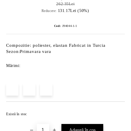
262.35Lei
131.17Lei (50%)
Reducere:
Cod:
J94044-1-1
Compozitie: poliester, elastan Fabricat in Turcia
Sezon:Primavara vara
Mărimi:
Îmi doresc
Există în stoc