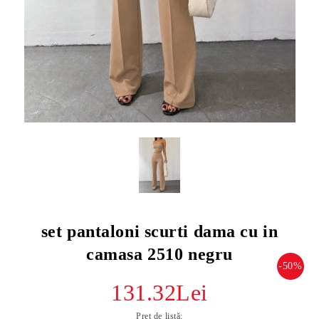
set pantaloni scurti dama cu in
camasa 2510 negru
-50%
131.32Lei
Preț de listă: