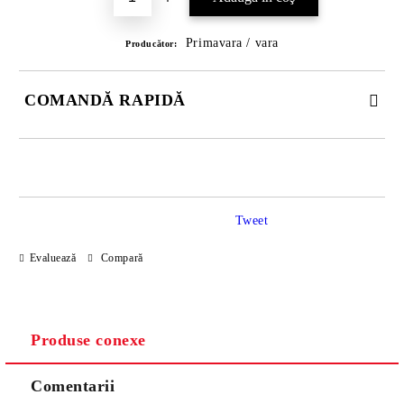
Primavara / vara
Producător:
COMANDĂ RAPIDĂ
DOAR 3 CÂMPURI DE COMPLETAT
Tweet
Evaluează
Compară
Noi vă vom contacta pentru finalizarea comenzii.
Produse conexe
Comentarii