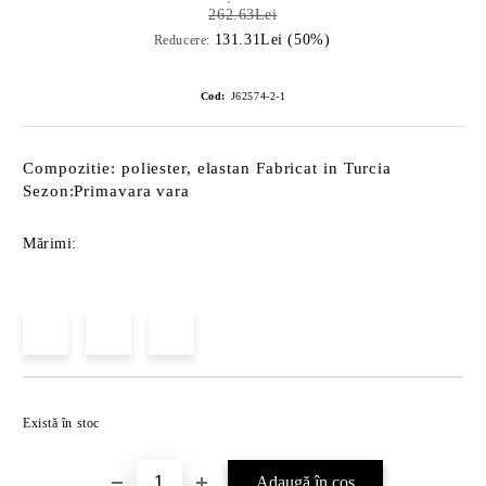
262.63Lei
131.31Lei (50%)
Reducere:
Cod:
J62574-2-1
Compozitie: poliester, elastan Fabricat in Turcia
Sezon:Primavara vara
Mărimi:
Îmi doresc
Există în stoc