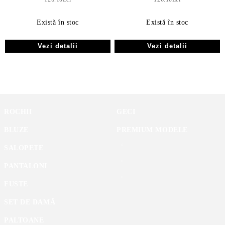
Există în stoc
Există în stoc
Vezi detalii
Vezi detalii
ROCHII
GECI
BLUZE
PREMIUM MODELE
SALOPETE
PANTALONI
FUSTE
SET DE DAMĂ
PALTOANE