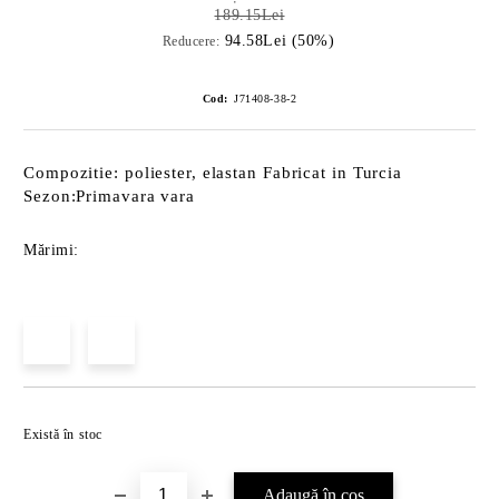
189.15Lei
94.58Lei (50%)
Reducere:
Cod:
J71408-38-2
Compozitie: poliester, elastan Fabricat in Turcia
Sezon:Primavara vara
Mărimi:
Îmi doresc
Există în stoc