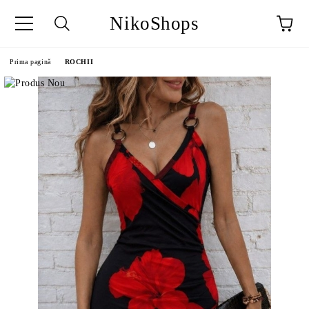
NikoShops
Prima pagină
ROCHII