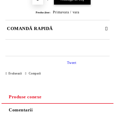
Primavara / vara
Producător:
COMANDĂ RAPIDĂ
DOAR 3 CÂMPURI DE COMPLETAT
Tweet
Evaluează
Compară
Noi vă vom contacta pentru finalizarea comenzii.
Produse conexe
Comentarii