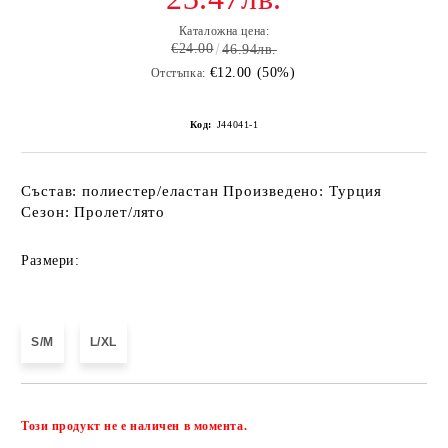
Каталожна цена:
€24.00
46.94лв.
€12.00 (50%)
Отстъпка:
Код:
J44041-1
Състав: полиестер/еластан Произведено: Турция
Сезон: Пролет/лято
Размери:
S/M
L/XL
Добави в желани
Този продукт не е наличен в момента.