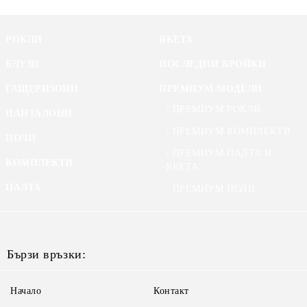
РОКЛИ
ЯКЕТА
БЛУЗИ
ПОСЛЕДНИ БРОЙКИ
ГАЩЕРИЗОНИ
ПРЕМИУМ МОДЕЛИ
ПРЕМИУМ РОКЛИ
ПАНТАЛОНИ
ПРЕМИУМ КОМПЛЕКТИ
ПОЛИ
ПРЕМИУМ ПАЛТА И
КОМПЛЕКТИ
ЯКЕТА
ПАЛТА
ПРЕМИУМ ПОЛИ
Бързи връзки:
Начало
Контакт