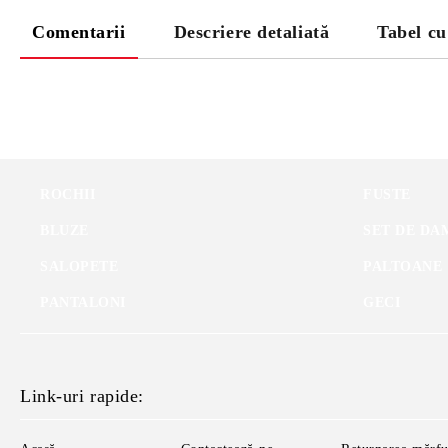
Comentarii
Descriere detaliată
Tabel c
ROCHII
FUSTE
BLUZE
SET DE DA
SALOPETE
PALTOANE
PANTALONI
GECI
Link-uri rapide: