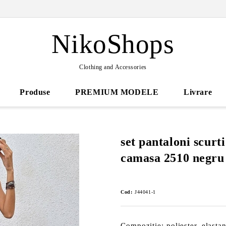
NikoShops
Clothing and Accessories
Produse
PREMIUM MODELE
Livrare
set pantaloni scurt
camasa 2510 negru
Cod:
J44041-1
Compozitie: poliester, elasta