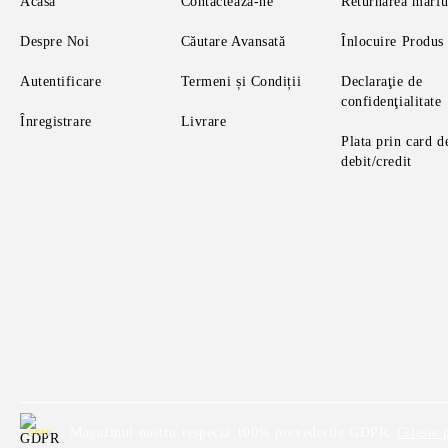
Acasă
Contactează-ne
Returnarea mărfu
Despre Noi
Căutare Avansată
Înlocuire Produs
Autentificare
Termeni și Condiții
Declaraţie de
confidenţialitate
Înregistrare
Livrare
Plata prin card d
debit/credit
Magazinul nostru respecta 100% prevederile GDPR.
Citeste 
GDPR