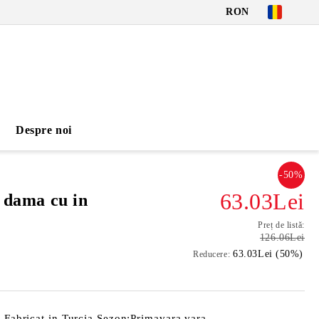
RON
Despre noi
-50%
63.03Lei
i dama cu in
Preț de listă:
126.06Lei
63.03Lei (50%)
Reducere:
n Fabricat in Turcia Sezon:Primavara vara