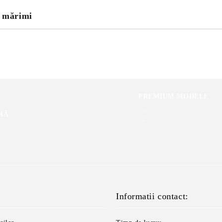
u mărimi
PREMIUM MODELE
MĂ
Informatii contact: